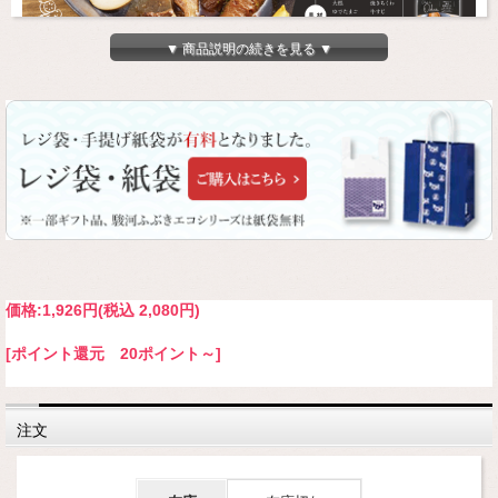
▼ 商品説明の続きを見る ▼
静岡おでんは黒い出汁が特徴で、ホロホロの牛すじや静岡名物黒はんぺんなどの具
材がたっぷり入っています。
黒はんぺんは噛めば噛むほど魚本来のうま味が感じられます。
付属の静岡おでんの粉をかけると、より一層風味豊かに召し上がれます。
ご飯や焼きそばにかけてもおいしいですよ
価格:
1,926円
(税込 2,080円)
一方のだしおでんはすっきりと上品な味わいで、昆布と鰹節のみでだしを取り清酒
[ポイント還元 20ポイント～]
と塩で整えた鰹節屋ならではのだしへのこだわりを感じることができます。
大根やさつま揚げなどの具材にお出汁がしっかり染みついています
そして、湯煎してすぐに食べられる手軽さもポイント！ぜひご賞味ください。
注文