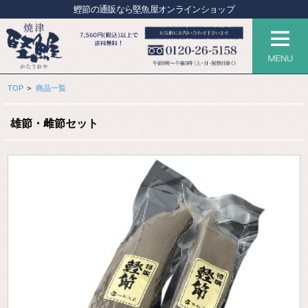
鰹節の通販なら堅魚屋オンラインショップ
>
TOP
商品一覧
雄節・雌節セット