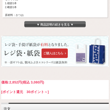
1.雄節1本
2.雌節1本
原材料：かつお
賞味期間：製造より2年（未開封）
保存方法：直射日光を避け冷暗所で保存
▼ 商品説明の続きを見る ▼
※開封後は乾燥しないよう密閉し冷蔵保管して下さい。
価格:
2,852円
(税込 3,080円)
[ポイント還元 30ポイント～]
注文